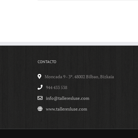
CONTACTO
Moncada 9 - 3º. 48002 Bilbao, Bizkaia
944 433 538
info@talleresluse.com
www.talleresluse.com