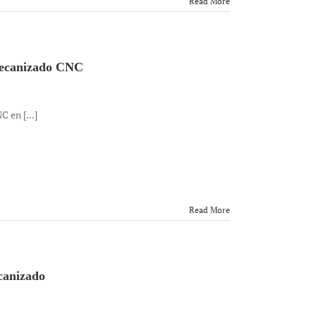
Read More
 mecanizado CNC
 en [...]
Read More
canizado