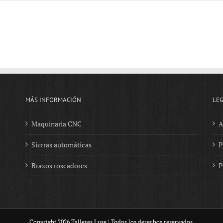
MÁS INFORMACIÓN
LE
Maquinaria CNC
A
Sierras automáticas
P
Brazos roscadores
P
Copyright
2026 Talleres Luse | Todos los derechos reservados.