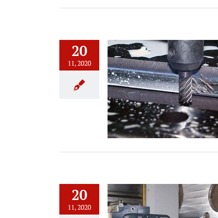
20
11, 2020
toria del control numérico en el
mecanizado CNC
20
11, 2020