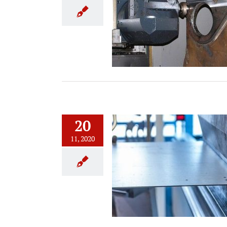
ización de productos mediante
mecanizado
20
11, 2020
e mecanizados personalizados y
tipos