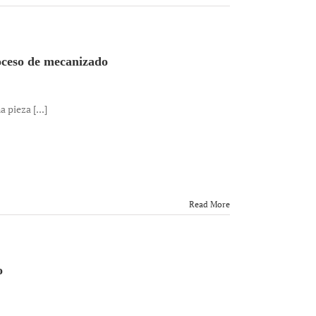
oceso de mecanizado
pieza [...]
Read More
o