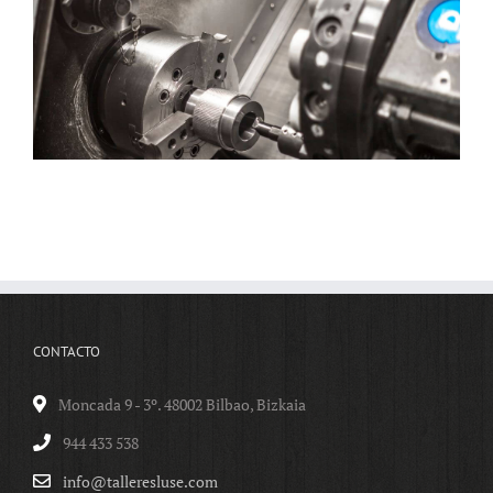
CONTACTO
Moncada 9 - 3º. 48002 Bilbao, Bizkaia
944 433 538
info@talleresluse.com