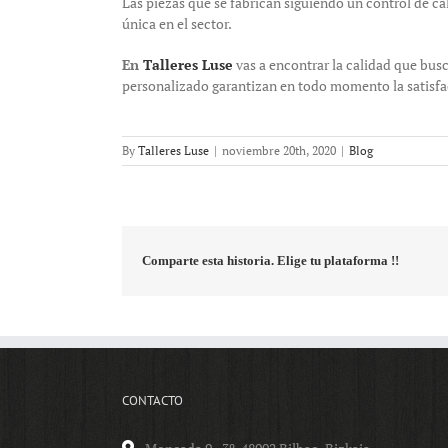
Las piezas que se fabrican siguiendo un control de c
única en el sector.
En
Talleres Luse
vas a encontrar la calidad que bus
personalizado garantizan en todo momento la satisfa
By
Talleres Luse
|
noviembre 20th, 2020
|
Blog
Comparte esta historia. Elige tu plataforma !!
CONTACTO