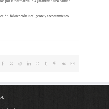
das por la normativa ISO garantizan una calidad
cción, fabricación inteligente y asesoramiento
Facebook
X
Reddit
LinkedIn
WhatsApp
Tumblr
Pinterest
Vk
Email
GAL